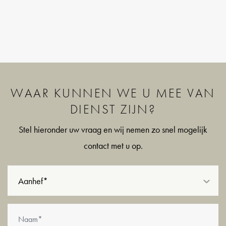
WAAR KUNNEN WE U MEE VAN
DIENST ZIJN?
Stel hieronder uw vraag en wij nemen zo snel mogelijk
contact met u op.
Aanhef*