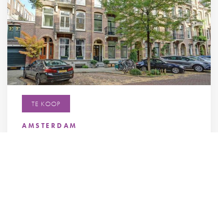
TE KOOP
AMSTERDAM
Van Breestraat 148 H
€ 6.200.000 k.k.
BEKIJK OBJECT