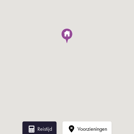
large space offers space for a large dining table in front of
the patio doors to the French balcony. The bedroom is
located on the loft in the apartment and has room for a
double bed. There is also closet space in the special
construction. The apartment has a spacious and bright
bathroom with a bath, toilet and a sink including cupboard.
The kitchen has a combi oven and a spacious worktop and
plenty of storage options.
The apartment is equipped with a washing and drying
combination.
Location
Reistijd
Voorzieningen
This apartment is located on the Prinseneiland. The Western