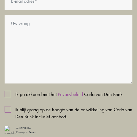
- including washing and drying combination
Ik ga akkoord met het
Privacybeleid
Carla van Den Brink
ik blijf graag op de hoogte van de ontwikkeling van Carla van
Den Brink inclusief aanbod.
reCAPTCHA
Privacy
•
Terms