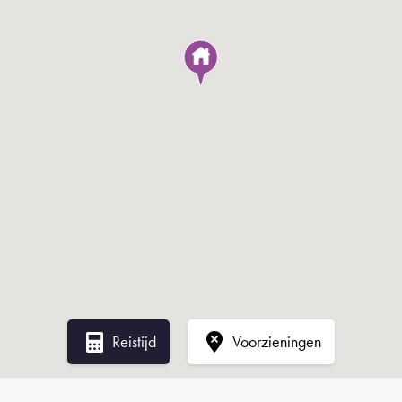
inbouwapparatuur
- Drie ruime slaapkamers en twee badkamers
- Souterrain met comfortabele gietvloer
- Zonnige tuin op het zuiden
- Multifunctioneel tuinhuis (ca. 18 m²) met eigen
voorzieningen
- Eeuwigdurende erfpacht reeds vastgelegd
Een instapklare, stijlvolle woning met een hoog
afwerkingsniveau en een fantastische buitenruimte – absoluut
een bezichtiging waard!
---------------------------------------------------------------------
Reistijd
Voorzieningen
---------------------------------------------------------------------
----------