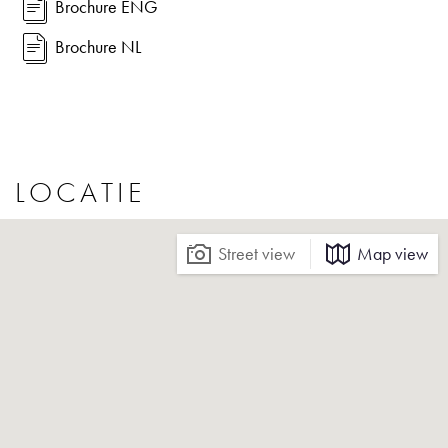
Brochure ENG
loopafstand.
Brochure NL
Op korte afstand ligt de prachtige Amstel, waar u heerlijk
kunt wandelen, hardlopen of genieten van het uitzicht over
het water. Deze combinatie van stedelijke dynamiek en
rustgevende natuur maakt de locatie bijzonder aantrekkelijk.
LOCATIE
Kenmerken:
Street view
Map view
- Woonoppervlakte ca. 150 m²
- Volledig gerenoveerd in 2020, inclusief nieuwe fundering
- Gehele appartement voorzien van vloerverwarming
- Kleine actieve VVE, MJOP aanwezig
- Servicekosten: € 144,- per maand
- Luxe open keuken met kookeiland en hoogwaardige