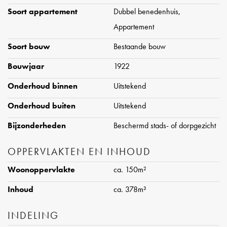
aanrechtblad van composiet maakt het geheel compleet. De
Soort appartement
Dubbel benedenhuis,
keuken loopt over in een ruim eetgedeelte met zicht op de
Appartement
tuin, terwijl aan de voorzijde een sfeervol zitgedeelte is
Soort bouw
Bestaande bouw
gesitueerd.
Bouwjaar
1922
Onderhoud binnen
Uitstekend
De trap naar het souterrain is een echte blikvanger, omgeven
door glazen wanden met een warme houten achterwand,
Onderhoud buiten
Uitstekend
waardoor deze ruimte op elegante wijze onderdeel wordt
Bijzonderheden
Beschermd stads- of dorpgezicht
van het leefgedeelte.
OPPERVLAKTEN EN INHOUD
In het souterrain, voorzien van een lichte gietvloer, bevinden
Woonoppervlakte
ca. 150m²
zich drie ruime slaapkamers en twee badkamers. De royale
hoofdslaapkamer beschikt over een grote ingebouwde
Inhoud
ca. 378m³
kastenwand en een en-suite badkamer met inloopdouche,
INDELING
wastafel en toilet. De tweede badkamer is uitgerust met een