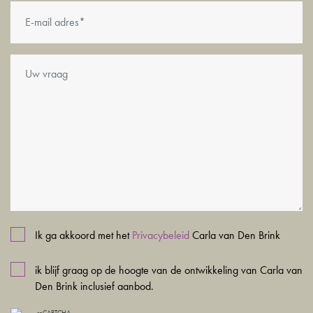
Layout:
The ground floor features attractive wood-effect PVC flooring
and has a practical and stylish layout. The private entrance
leads into the hall, which includes a storage room, toilet and
wardrobe. At the rear is the spacious open-plan kitchen with
a cooking island, fitted with high-quality appliances: a large
fridge and freezer, a steamoven, an oven/microwave, two
wine climate cabinets, a dishwasher and a Quooker for
instant boiling water. Cooking is done on a Bora induction
hob with integrated extractor. The light-coloured composite
worktop completes the look. The kitchen flows into a spacious
Ik ga akkoord met het
Privacybeleid
Carla van Den Brink
dining area with a view of the garden, whilst an attractive
ik blijf graag op de hoogte van de ontwikkeling van Carla van
seating area is situated at the front.
Den Brink inclusief aanbod.
reCAPTCHA