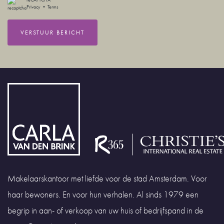
The staircase to the basement is a real eye-catcher,
Privacy
•
Terms
surrounded by glass walls with a warm wooden back panel,
VERSTUUR BERICHT
elegantly integrating this space into the living area.
The basement, featuring a light-coloured poured concrete
floor, comprises three spacious bedrooms and two
bathrooms. The spacious master bedroom features a large
built-in wardrobe and an en-suite bathroom with a walk-in
shower, washbasin and toilet. The second bathroom is fitted
with a bath with shower, washbasin and toilet. There is also a
separate cupboard with connections for a washing machine
and tumble dryer.
Makelaarskantoor met liefde voor de stad Amsterdam. Voor
haar bewoners. En voor hun verhalen. Al sinds 1979 een
The sunny south-facing back garden offers plenty of space for
begrip in aan- of verkoop van uw huis of bedrijfspand in de
both a comfortable lounge area and a large dining table. At