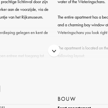
rachtige lichtinval door zijn
water of the Weteringschans.
rker aan de voorzijde, via de
puntje van het Rijksmuseum.
The entire apartment has a beaut
and a charming bay window at t
erdieping gelegen en kent de
Weteringschans you look right 
The apartment is located on th
pen entree met toegang tot
following layout:
een heerlijke ruime
et zitgedeelte voorzien van
Entrance on the second floor, 
. Door de ligging op het Zuiden
rooms. At the front a lovely sp
N
an de achterzijde is de open
bay window with seating area w
tzicht en openslaande
street. Because of its location 
BOUW
on. De charmante keuken heeft
of sunshine. At the rear is the 
 151
Soort appartement