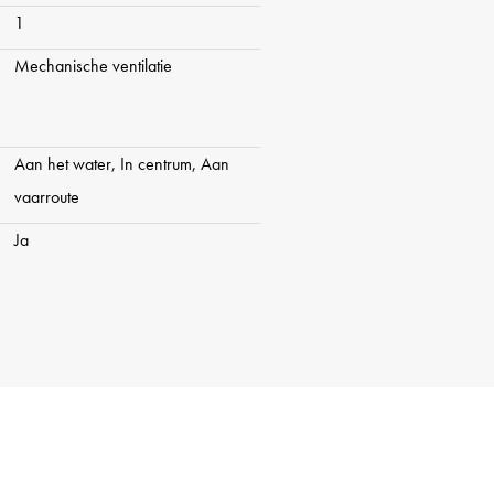
1
 to the Weteringschans,
Mechanische ventilatie
 or Museumplein. Small
ssens and the Albert Cuyp market
ere are numerous cafes and
Aan het water, In centrum, Aan
rea. For cinemas and theaters you
vaarroute
DeLamar and Carré, among others.
Ja
cellent; several streetcar and
e corner. The A10 ring road is
port is a 15-minute drive away.
apartment has an area of 64.9