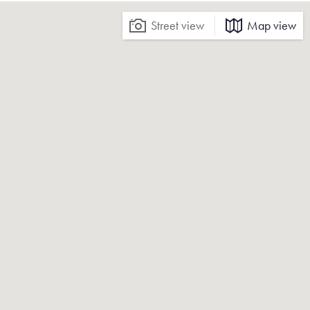
Street view
Map view
ible
re, restaurants and the Vondelpark
 permit in 2023
ribution of € 150.76
e equipped with central heating
 by gas fire
onsultation, can be fast.