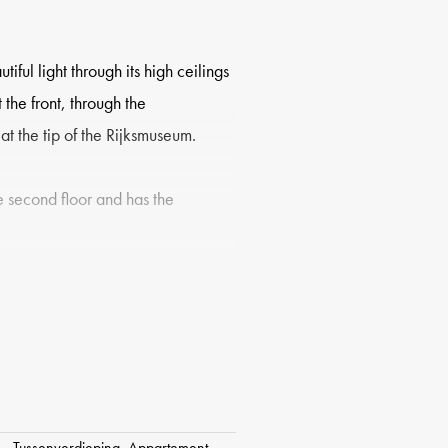
iful light through its high ceilings
he front, through the
at the tip of the Rijksmuseum.
e second floor and has the
open entrance with access to all
acious living room with charming
ith fantastic views through the
on the south, the house has plenty
open kitchen located with fantastic
Tussenverdieping, Appartement