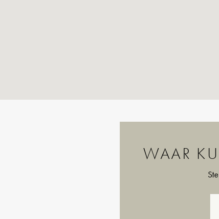
WAAR KU
Ste