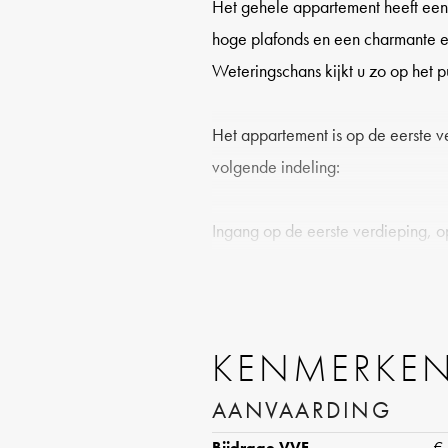
Het gehele appartement heeft een p
hoge plafonds en een charmante e
Weteringschans kijkt u zo op het 
Het appartement is op de eerste v
volgende indeling:
Ingang op de eerste verdieping, o
alle vertrekken. Aan de voorzijde 
woonkamer met charmante erker m
fantastisch uitzicht door de straat
KENMERKE
heeft de woning veel zon inval. A
keuken gelegen met fantastisch ui
AANVAARDING
(glas&lood) deuren naar het balk
Bijdrage VVE
€