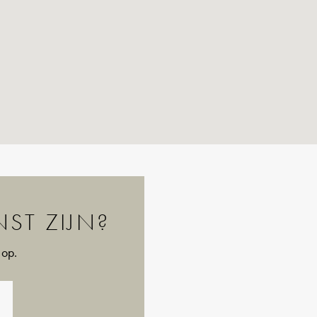
ST ZIJN?
 op.