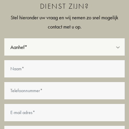
DIENST ZIJN?
BIJZONDERHEDEN
Stel hieronder uw vraag en wij nemen zo snel mogelijk
- Woonoppervlakte ca. 107 m² (NEN2580);
contact met u op.
- ca. 43 m² gebouwgebonden zonnige buitenruimtes,
verdeeld over balkon, terras en dakterras;
Aanhef*
- Twee woonlagen, waaronder een royale leefverdieping
met open keuken en een prachtige lichtinval door de grote
raampartijen;
- Volledig gerenoveerd in 2019;
- Energielabel A;
- Eeuwigdurend afgekochte erfpacht;
- Drie slaapkamers;
- Separate kantoorruimte, ideaal voor werken aan huis;
- Strak en verzorgd afgewerkt met een prettige en praktische